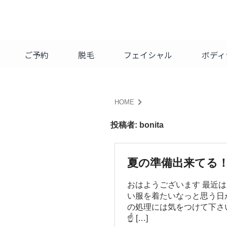
BRILLER
BONITA
ご予約
脱毛
フェイシャル
ボディ
bonita
HOME
投稿者:
bonita
夏の準備出来てる
おはようございます 最近
い服を着たいなっと思う日か
の処理には気をつけて下さい
☝️ […]