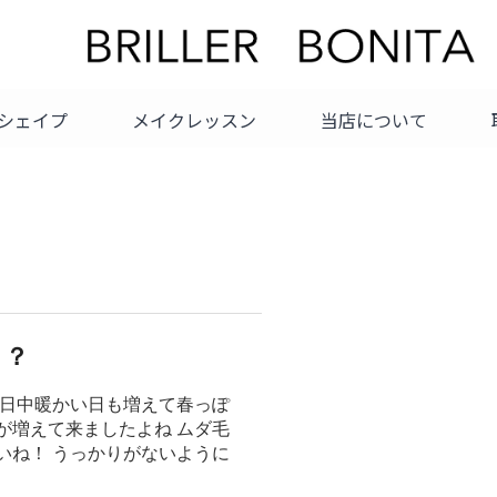
シェイプ
メイクレッスン
当店について
検
索
！？
は日中暖かい日も増えて春っぽ
゙増えて来ましたよね ムダ毛
ね！ うっかりがないように