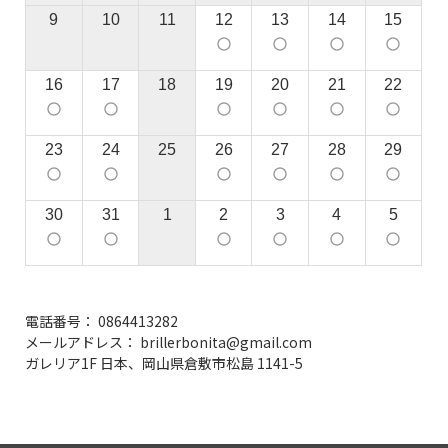
9
10
11
12
13
14
15
panorama_fish_eye
panorama_fish_eye
panorama_fish_eye
panorama_fish_eye
16
17
18
19
20
21
22
panorama_fish_eye
panorama_fish_eye
panorama_fish_eye
panorama_fish_eye
panorama_fish_eye
panorama_fish_eye
23
24
25
26
27
28
29
panorama_fish_eye
panorama_fish_eye
panorama_fish_eye
panorama_fish_eye
panorama_fish_eye
panorama_fish_eye
30
31
1
2
3
4
5
panorama_fish_eye
panorama_fish_eye
panorama_fish_eye
panorama_fish_eye
panorama_fish_eye
panorama_fish_eye
電話番号： 0864413282
メールアドレス： brillerbonita@gmail.com
ガレリア1F 日本、岡山県倉敷市松島 1141-5