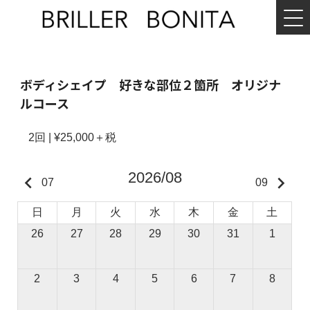
MENU
BRILLER
BONITA
ボディシェイプ 好きな部位２箇所 オリジナ
ルコース​
2回 | ¥
25,000＋税
2026/08
keyboard_arrow_left
keyboard_arrow_right
07
09
日
月
火
水
木
金
土
26
27
28
29
30
31
1
2
3
4
5
6
7
8