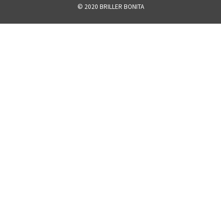
© 2020
BRILLER BONITA
ジ
送
り