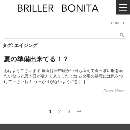
MENU
BRILLER
BONITA
HOME
エ
イ
ジ
検
ン
索
グ
タグ:
エイジング
夏の準備出来てる！？
おはようございます 最近は日中暖かい日も増えて春っぽい服を着
たいなっと思う日が増えて来ましたよね ムダ毛の処理には気をつ
けて下さいね！ うっかりがないように☝️ […]
Read More
投
Next
1
2
3
稿
の
ペ
ー