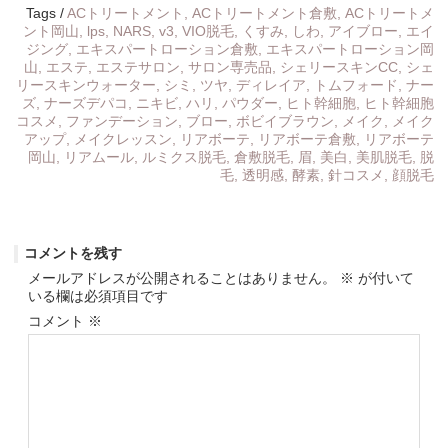
Tags /
ACトリートメント
,
ACトリートメント倉敷
,
ACトリートメ
ント岡山
,
lps
,
NARS
,
v3
,
VIO脱毛
,
くすみ
,
しわ
,
アイブロー
,
エイ
ジング
,
エキスパートローション倉敷
,
エキスパートローション岡
山
,
エステ
,
エステサロン
,
サロン専売品
,
シェリースキンCC
,
シェ
リースキンウォーター
,
シミ
,
ツヤ
,
ディレイア
,
トムフォード
,
ナー
ズ
,
ナーズデパコ
,
ニキビ
,
ハリ
,
パウダー
,
ヒト幹細胞
,
ヒト幹細胞
コスメ
,
ファンデーション
,
ブロー
,
ボビイブラウン
,
メイク
,
メイク
アップ
,
メイクレッスン
,
リアボーテ
,
リアボーテ倉敷
,
リアボーテ
岡山
,
リアムール
,
ルミクス脱毛
,
倉敷脱毛
,
眉
,
美白
,
美肌脱毛
,
脱
毛
,
透明感
,
酵素
,
針コスメ
,
顔脱毛
コメントを残す
メールアドレスが公開されることはありません。
※
が付いて
いる欄は必須項目です
コメント
※