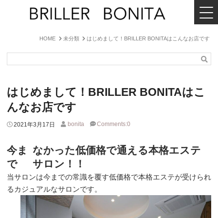
MENU
BRILLER
BONITA
HOME
未分類
はじめまして！BRILLER BONITAはこんなお店です
検
索
はじめまして！BRILLER BONITAはこ
んなお店です
Format
bonita
Comments:0
2021年3月17日
for
link
今ま
なかった低価格で通える本格エステ
で
サロン！！
当サロンは今までの常識を覆す低価格で本格エステが受けられ
るカジュアルなサロンです。