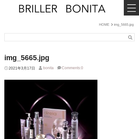
MENU
BRILLER
BONITA
HOME
img_5665.jpg
検
索
img_5665.jpg
bonita
Comments:0
2021年3月17日