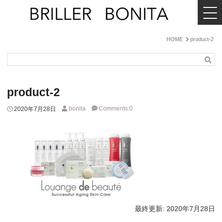
MENU
BRILLER
BONITA
HOME
product-2
検
索
product-2
bonita
Comments:0
2020年7月28日
最終更新:
2020年7月28日