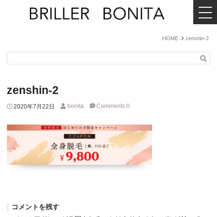
MENU
BRILLER
BONITA
HOME
zenshin-2
検
索
zenshin-2
bonita
Comments:0
2020年7月22日
コメントを残す